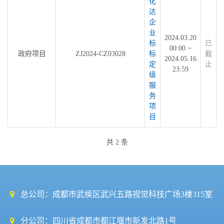
化
达
企
业
2024.03.20
标
已
00:00 ~
政府项目
ZJ2024-CZ03028
标
截
2024.05.16
定
止
23:59
级
服
务
项
目
共 2 条
总公司：成都市武侯区武兴五路视觉科技广场3楼315室
分公司：四川省成都市都江堰市新发北路1号