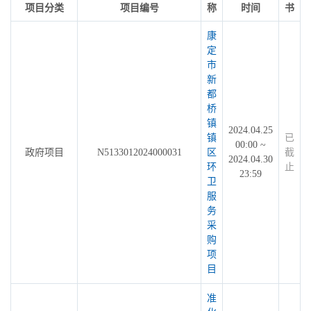
项目分类
项目编号
称
时间
书
康
定
市
新
都
桥
镇
2024.04.25
镇
已
00:00 ~
政府项目
N5133012024000031
区
截
2024.04.30
环
止
23:59
卫
服
务
采
购
项
目
准